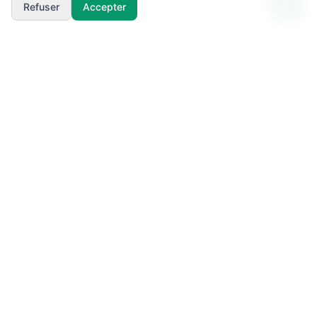
Refuser
Accepter
SuperBénévole!
L'application de référence pour la gestion des
bénévoles, signaleurs et ravitaillements lors de vos
événements sportifs (trails, marathons, courses à pied,
courses VTT et cyclosportives). Planifiez et
coordonnez vos équipes terrain en toute sérénité.
Contactez l'équipe SuperBénévole!
contact.site@superbenevole.fr