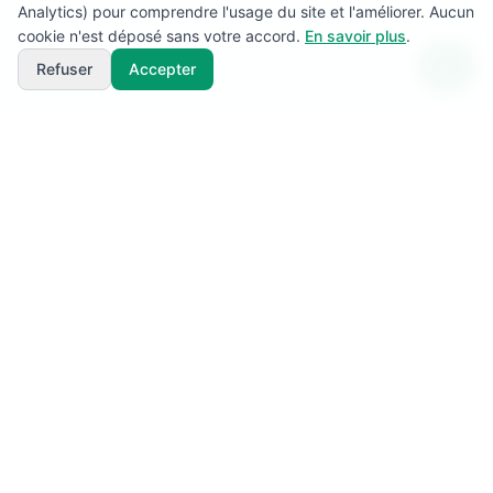
Analytics) pour comprendre l'usage du site et l'améliorer. Aucun
cookie n'est déposé sans votre accord.
En savoir plus
.
Refuser
Accepter
SuperBénévole!
L'application de référence pour la gestion des
bénévoles, signaleurs et ravitaillements lors de vos
événements sportifs (trails, marathons, courses à pied,
courses VTT et cyclosportives). Planifiez et
coordonnez vos équipes terrain en toute sérénité.
Contactez l'équipe SuperBénévole!