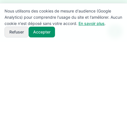
Nous utilisons des cookies de mesure d'audience (Google
Analytics) pour comprendre l'usage du site et l'améliorer. Aucun
cookie n'est déposé sans votre accord.
En savoir plus
.
Refuser
Accepter
SuperBénévole!
L'application de référence pour la gestion des
bénévoles, signaleurs et ravitaillements lors de vos
événements sportifs (trails, marathons, courses à pied,
courses VTT et cyclosportives). Planifiez et
coordonnez vos équipes terrain en toute sérénité.