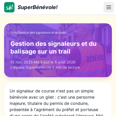
SuperBénévole!
SuperBénévole!
Ouv
Blog
/
Gestion des signaleurs et du balisage sur un trail
Gestion des signaleurs et du
balisage sur un trail
15 nov. 2025
·
Mis à jour le
5 août 2026
·
L'équipe SuperBénévole
·
6 min
de lecture
Un signaleur de course n'est pas un simple
bénévole avec un gilet : c'est une personne
majeure, titulaire du permis de conduire,
présentée à l'agrément du préfet et porteuse
d'une copie de l'arrêté autorisant l'épreuve. Mal