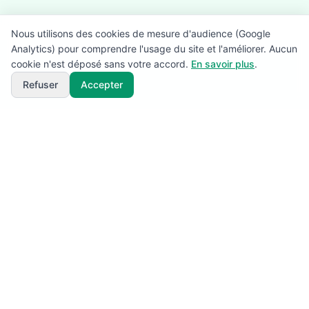
Nous utilisons des cookies de mesure d'audience (Google
Analytics) pour comprendre l'usage du site et l'améliorer. Aucun
cookie n'est déposé sans votre accord.
En savoir plus
.
Refuser
Accepter
SuperBénévole!
L'application de référence pour la gestion des
bénévoles, signaleurs et ravitaillements lors de vos
événements sportifs (trails, marathons, courses à pied,
courses VTT et cyclosportives). Planifiez et
coordonnez vos équipes terrain en toute sérénité.