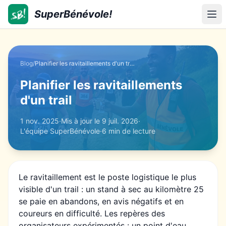
SuperBénévole!
SuperBénévole!
Ouv
Blog
/
Planifier les ravitaillements d'un trail
Planifier les ravitaillements
d'un trail
1 nov. 2025
·
Mis à jour le
9 juil. 2026
·
L'équipe SuperBénévole
·
6 min
de lecture
Le ravitaillement est le poste logistique le plus
visible d'un trail : un stand à sec au kilomètre 25
se paie en abandons, en avis négatifs et en
coureurs en difficulté. Les repères des
organisateurs expérimentés : un point d'eau