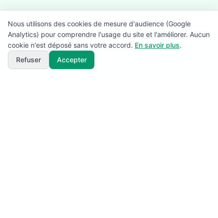
Nous utilisons des cookies de mesure d'audience (Google
Analytics) pour comprendre l'usage du site et l'améliorer. Aucun
cookie n'est déposé sans votre accord.
En savoir plus
.
Refuser
Accepter
SuperBénévole!
L'application de référence pour la gestion des
bénévoles, signaleurs et ravitaillements lors de vos
événements sportifs (trails, marathons, courses à pied,
courses VTT et cyclosportives). Planifiez et
coordonnez vos équipes terrain en toute sérénité.